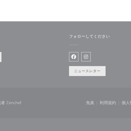
フォローしてください
ウで開きます))
Facebook ((新しいウィン
Instagram ((新
ニュースレター
((新しいウィンドウで開きます))
成者
Zenchef
免責
利用規約
個人
((新しいウィンドウで
((新しいウ