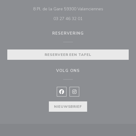
((opent in een ni
8 Pl. de la Gare 59300 Valenciennes
03 27 46 32 01
RESERVERING
RESERVEER EEN TAFEL
VOLG ONS
Facebook ((opent in een nieuw vens
Instagram ((opent in een nieu
NIEUWSBRIEF